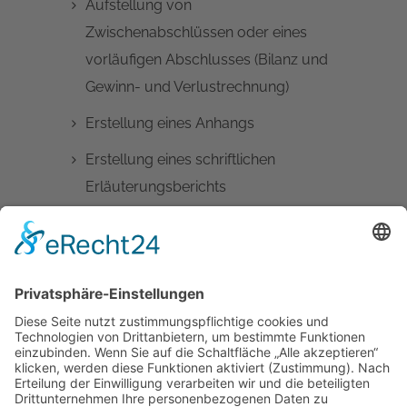
Aufstellung von
Zwischenabschlüssen oder eines
vorläufigen Abschlusses (Bilanz und
Gewinn- und Verlustrechnung)
Erstellung eines Anhangs
Erstellung eines schriftlichen
Erläuterungsberichts
Erstellung und Übermittlung des
Jahresabschlusses (E-Bilanz) an die
Finanzverwaltung
Veröffentlichung oder Hinterlegung
im Bundesanzeiger
Beratende Mitwirkung bei
Aufstellung des Jahresabschlusses,